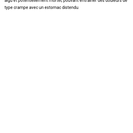
aigu et potentiellement mortel, pouvant entraîner des douleurs de
type crampe avec un estomac distendu.