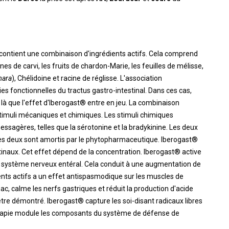
 contient une combinaison d'ingrédients actifs. Cela comprend
ines de carvi, les fruits de chardon-Marie, les feuilles de mélisse,
mara
), Chélidoine et racine de réglisse. L'association
dies fonctionnelles du tractus gastro-intestinal. Dans ces cas,
t là que l'effet d'Iberogast® entre en jeu. La combinaison
 stimuli mécaniques et chimiques. Les stimuli chimiques
sagères, telles que la sérotonine et la bradykinine. Les deux
t les deux sont amortis par le phytopharmaceutique. Iberogast®
inaux. Cet effet dépend de la concentration. Iberogast® active
nt système nerveux entéral. Cela conduit à une augmentation de
ients actifs a un effet antispasmodique sur les muscles de
c, calme les nerfs gastriques et réduit la production d'acide
être démontré. Iberogast® capture les soi-disant radicaux libres
thérapie module les composants du système de défense de