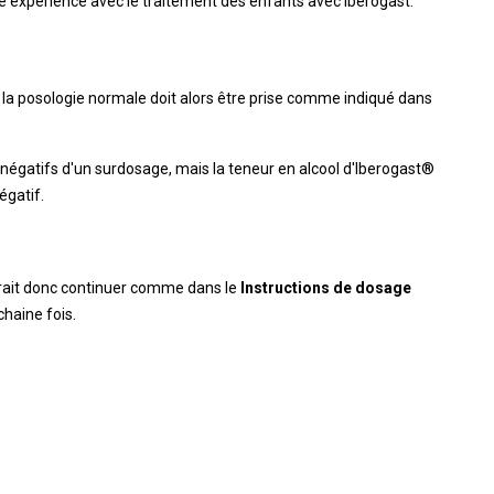
ne expérience avec le traitement des enfants avec Iberogast.
, la posologie normale doit alors être prise comme indiqué dans
s négatifs d'un surdosage, mais la teneur en alcool d'Iberogast®
égatif.
vrait donc continuer comme dans le
Instructions de dosage
chaine fois.