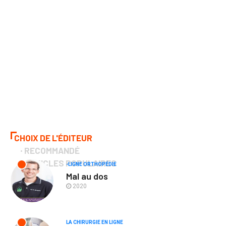
CHOIX DE L'ÉDITEUR
RECOMMANDÉ
ARTICLES POPULAIRES
-LIGNE ORTHOPÉDIE
Mal au dos
2020
LA CHIRURGIE EN LIGNE