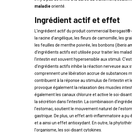
maladie
orienté.
Ingrédient actif et effet
L'ingrédient actif du produit commercial Iberogast®
la racine d'angélique, les fleurs de camomille, les gra
les feuilles de menthe poivrée, les bonbons (
Iberis a
d'ingrédients actifs est utilisée pour traiter les mala
l'intestin est souvent hypersensible aux stimuli. C'es
d'ingrédients actifs inhibe la réaction nerveuse aux
comprennent une libération accrue de substances mes
contribuent à la réponse au stimulus de l'intestin e
provoque également la relaxation des muscles intest
également les canaux chlorure et active le soi-disa
la sécrétion dans l'intestin. La combinaison d'ingréd
l'estomac, soutient le mouvement naturel de l'estoma
gastrique. De plus, un effet anti-inflammatoire a pu 
et a ainsi un effet antioxydant. En outre, la phyto
l'organisme, les soi-disant cytokines.