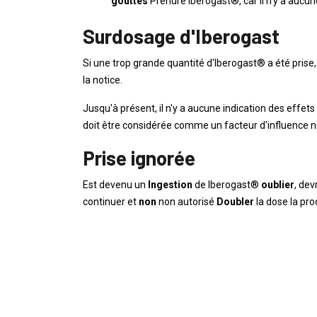
gouttes
Prendre Iberogast®, car il n'y a aucu
Surdosage d'Iberogast
Si une trop grande quantité d'Iberogast® a été prise
la notice.
Jusqu'à présent, il n'y a aucune indication des effet
doit être considérée comme un facteur d'influence n
Prise ignorée
Est devenu un
Ingestion
de Iberogast®
oublier
, de
continuer et
non
non autorisé
Doubler
la dose la pro