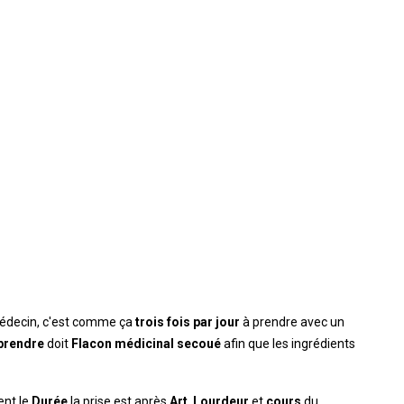
médecin, c'est comme ça
trois fois par jour
à prendre avec un
prendre
doit
Flacon médicinal secoué
afin que les ingrédients
ent le
Durée
la prise est après
Art
,
Lourdeur
et
cours
du