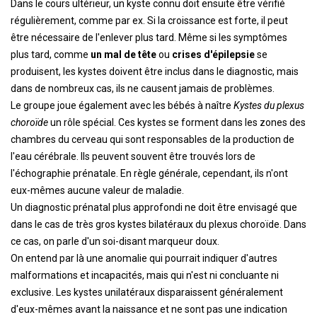
Dans le cours ultérieur, un kyste connu doit ensuite être vérifié
régulièrement, comme par ex. Si la croissance est forte, il peut
être nécessaire de l'enlever plus tard. Même si les symptômes
plus tard, comme
un mal de tête
ou
crises d'épilepsie
se
produisent, les kystes doivent être inclus dans le diagnostic, mais
dans de nombreux cas, ils ne causent jamais de problèmes.
Le groupe joue également avec les bébés à naître
Kystes du plexus
choroïde
un rôle spécial. Ces kystes se forment dans les zones des
chambres du cerveau qui sont responsables de la production de
l'eau cérébrale. Ils peuvent souvent être trouvés lors de
l'échographie prénatale. En règle générale, cependant, ils n'ont
eux-mêmes aucune valeur de maladie.
Un diagnostic prénatal plus approfondi ne doit être envisagé que
dans le cas de très gros kystes bilatéraux du plexus choroïde. Dans
ce cas, on parle d'un soi-disant marqueur doux.
On entend par là une anomalie qui pourrait indiquer d'autres
malformations et incapacités, mais qui n'est ni concluante ni
exclusive. Les kystes unilatéraux disparaissent généralement
d'eux-mêmes avant la naissance et ne sont pas une indication