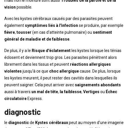
mais non le moindre sont aussi
Troubles de la parole et de la
vision
possible.
Avec les kystes cérébraux causés par des parasites peuvent
également
symptômes liés à l'infection
se produire, par exemple
fièvre
,
tousser
(en cas d'atteinte pulmonaire) ou
sentiment
général de maladie et de faiblesse
.
De plus, il y a le
Risque d'éclatement
les kystes lorsque les ténias
éclosent et deviennent trop gros. Les parasites pénètrent alors
librement dans les tissus et peuvent
réactions allergiques
violentes
jusqu'à ce que
choc allergique
cause. De plus, lorsque
les kystes meurent, il peut rester des cavités dans lesquelles ils
peuvent saigner. Cela peut arriver avec
saignements abondants
aussi à travers
un mal de tête
,
la faiblesse
,
Vertiges
ou
Échec
circulatoire
Express.
diagnostic
le
diagnostic
de
Kystes cérébraux
peut au moyen d'une imagerie