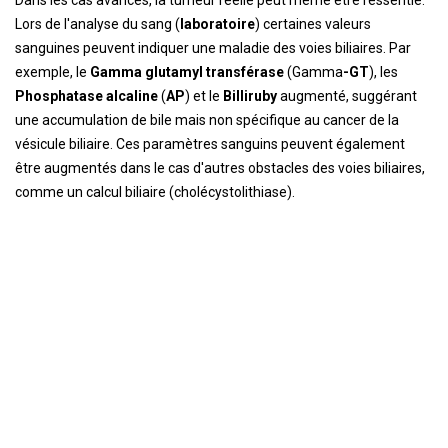
Dans les cas avancés, la tumeur réelle peut même être ressentie.
Lors de l'analyse du sang (
laboratoire
) certaines valeurs
sanguines peuvent indiquer une maladie des voies biliaires. Par
exemple, le
Gamma glutamyl transférase
(Gamma
-GT
), les
Phosphatase alcaline
(
AP
) et le
Billiruby
augmenté, suggérant
une accumulation de bile mais non spécifique au cancer de la
vésicule biliaire. Ces paramètres sanguins peuvent également
être augmentés dans le cas d'autres obstacles des voies biliaires,
comme un calcul biliaire (cholécystolithiase).