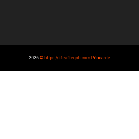
2026
© https://lifeafterjob.com Péricarde