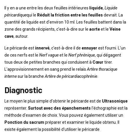
Il y en a une entre les deux feuilles intérieures
liquide
,
Liquide
péricardique
qui le
Réduit la friction entre les feuilles
devrait. La
quantité de liquide est d'environ 10 ml. Les feuilles battent dans la
zone des grands récipients, c'est-à-dire sur le
aorte
et le
Veine
cave
, autour.
Le péricarde est
innervé
, c'est-à-dire il de
ennuyer
est fourni. L'un
de ces nerfs est le
Nerf vague
et le
Nerf phrénique
, qui dégagent
tous deux de petites branches qui conduisent à
Cœur
tirer.
L'approvisionnement en sang prend le relais
Artère thoracique
interne
sur la branche
Artère de péricardiacophrénie
.
Diagnostic
Le moyen le plus simple d'obtenir le péricarde est de
Ultrasonique
représenter.
Surtout avec des épanchements
l'échographie est la
méthode d'examen de choix. Vous pouvez également utiliser un
Ponction du sacrum
préparer et examiner le liquide obtenu. Il
existe également la possibilité d'utiliser le péricarde