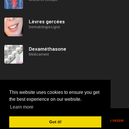
Lèvres gercées
Dermatologie-Ligne
Dexaméthasone
Médicament
This website uses cookies to ensure you get
the best experience on our website.
Learn more
2026
© https://lifeafterjob.com Thé indien aux reins et à la vessie
Got it!