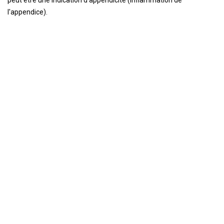
peut être une indication d'appendicite (inflammation de
l'appendice).