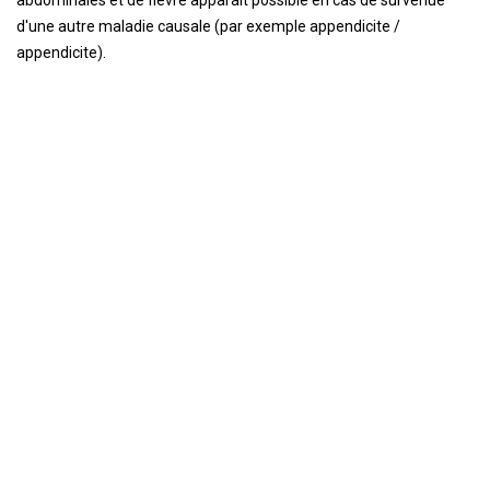
abdominales et de fièvre apparaît possible en cas de survenue
d'une autre maladie causale (par exemple appendicite /
appendicite).