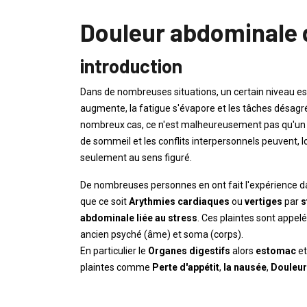
Douleur abdominale 
introduction
Dans de nombreuses situations, un certain niveau es
augmente, la fatigue s'évapore et les tâches désagr
nombreux cas, ce n'est malheureusement pas qu'un p
de sommeil et les conflits interpersonnels peuvent, l
seulement au sens figuré.
De nombreuses personnes en ont fait l'expérience da
que ce soit
Arythmies cardiaques
ou
vertiges
par
s
abdominale liée au stress
. Ces plaintes sont appel
ancien psyché (âme) et soma (corps).
En particulier le
Organes digestifs
alors
estomac
e
plaintes comme
Perte d'appétit
,
la nausée
,
Douleur