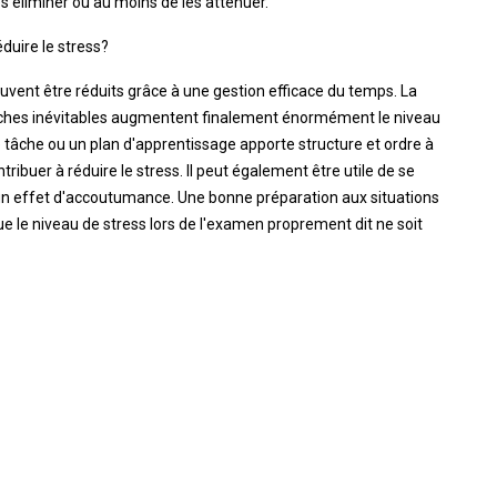
les éliminer ou au moins de les atténuer.
uire le stress?
uvent être réduits grâce à une gestion efficace du temps. La
 tâches inévitables augmentent finalement énormément le niveau
ne tâche ou un plan d'apprentissage apporte structure et ordre à
tribuer à réduire le stress. Il peut également être utile de se
r un effet d'accoutumance. Une bonne préparation aux situations
ue le niveau de stress lors de l'examen proprement dit ne soit