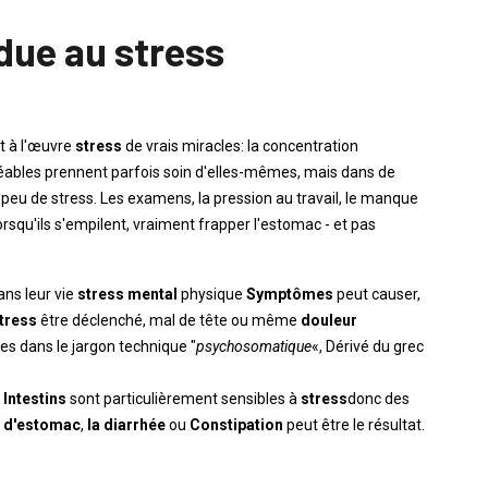
due au stress
t à l'œuvre
stress
de vrais miracles: la concentration
éables prennent parfois soin d'elles-mêmes, mais dans de
eu de stress. Les examens, la pression au travail, le manque
orsqu'ils s'empilent, vraiment frapper l'estomac - et pas
ns leur vie
stress mental
physique
Symptômes
peut causer,
tress
être déclenché, mal de tête ou même
douleur
ées dans le jargon technique "
psychosomatique
«, Dérivé du grec
t
Intestins
sont particulièrement sensibles à
stress
donc des
 d'estomac
,
la diarrhée
ou
Constipation
peut être le résultat.