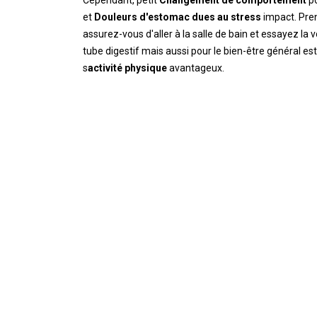
Cependant, petit
Changement de comportement
po
et
Douleurs d'estomac dues au stress
impact. Pre
assurez-vous d'aller à la salle de bain et essayez la 
tube digestif mais aussi pour le bien-être général est 
s
activité physique
avantageux.