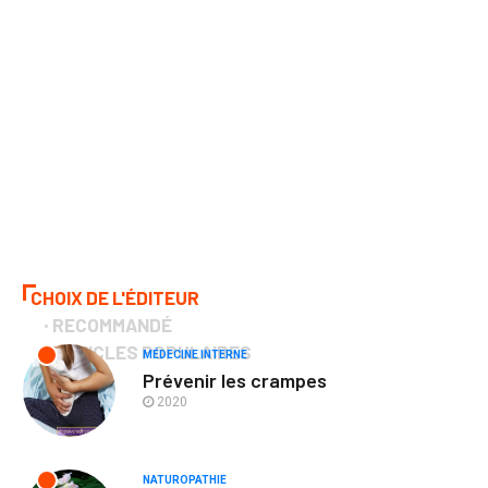
CHOIX DE L'ÉDITEUR
RECOMMANDÉ
ARTICLES POPULAIRES
MÉDECINE INTERNE
Prévenir les crampes
2020
NATUROPATHIE