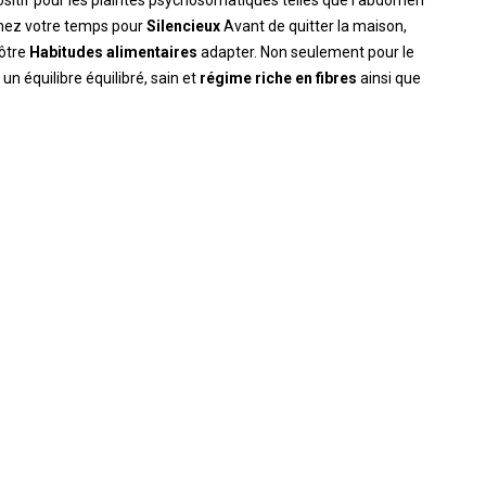
sitif pour les plaintes psychosomatiques telles que l'abdomen
nez votre temps pour
Silencieux
Avant de quitter la maison,
vôtre
Habitudes alimentaires
adapter. Non seulement pour le
un équilibre équilibré, sain et
régime riche en fibres
ainsi que