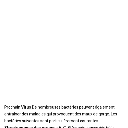
Prochain
Virus
De nombreuses bactéries peuvent également
entraîner des maladies qui provoquent des maux de gorge. Les
bactéries suivantes sont particulièrement courantes:
Streptocoques des groupes A, C, G
(
streptocoques dits bêta-