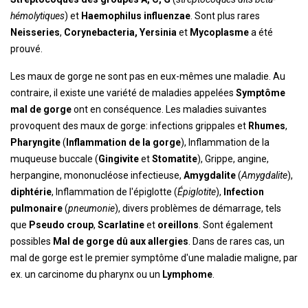
hémolytiques
) et
Haemophilus influenzae
. Sont plus rares
Neisseries
,
Corynebacteria, Yersinia
et
Mycoplasme
a été
prouvé.
Les maux de gorge ne sont pas en eux-mêmes une maladie. Au
contraire, il existe une variété de maladies appelées
Symptôme
mal de gorge
ont en conséquence. Les maladies suivantes
provoquent des maux de gorge: infections grippales et
Rhumes
,
Pharyngite
(
Inflammation de la gorge
), Inflammation de la
muqueuse buccale (
Gingivite
et
Stomatite
), Grippe, angine,
herpangine, mononucléose infectieuse,
Amygdalite
(
Amygdalite
),
diphtérie
, Inflammation de l'épiglotte (
Épiglotite
),
Infection
pulmonaire
(
pneumonie
), divers problèmes de démarrage, tels
que
Pseudo croup
,
Scarlatine
et
oreillons
. Sont également
possibles
Mal de gorge dû aux allergies
. Dans de rares cas, un
mal de gorge est le premier symptôme d'une maladie maligne, par
ex. un carcinome du pharynx ou un
Lymphome
.