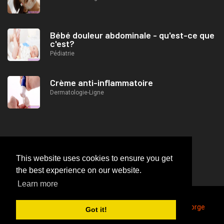
Bébé douleur abdominale - qu'est-ce que
c'est?
Pédiatrie
Crème anti-inflammatoire
Dermatologie-Ligne
This website uses cookies to ensure you get
the best experience on our website.
Learn more
2026
© https://lifeafterjob.com Causes des maux de gorge
Got it!